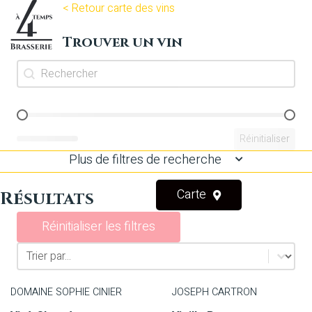
< Retour carte des vins
Trouver un vin
Recherche texte vin
Rechercher
vin prix
Réinitialiser
Plus de filtres de recherche
Carte
Résultats
Réinitialiser les filtres
tri vin
Trier le contenu
DOMAINE SOPHIE CINIER
JOSEPH CARTRON