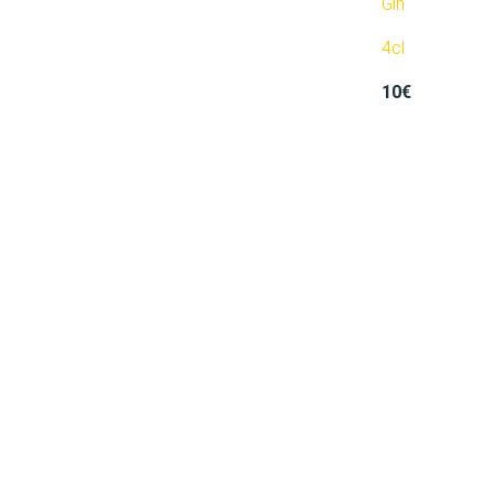
Gin
4cl
10€