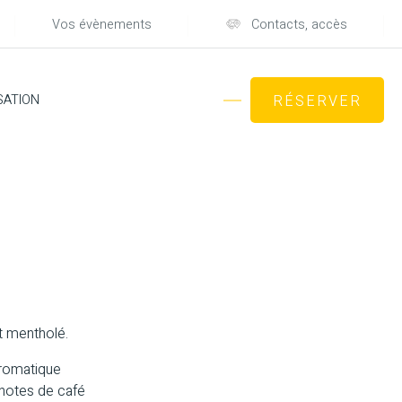
Vos évènements
Contacts, accès
SATION
RÉSERVER
t mentholé.
aromatique
 notes de café