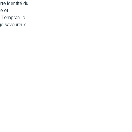
te identité du
ue et
e Tempranillo
ge savoureux