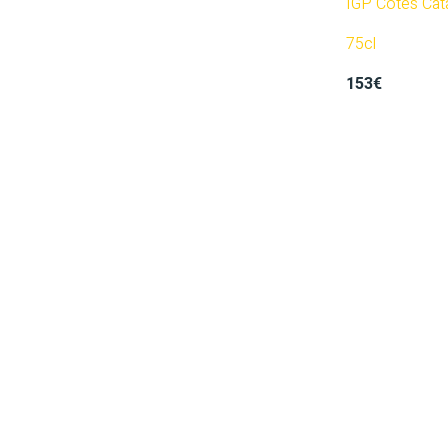
IGP Côtes Cat
75cl
153€