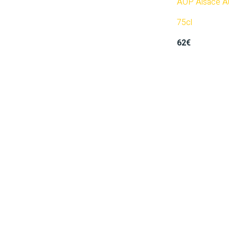
AOP Alsace Au
75cl
62€