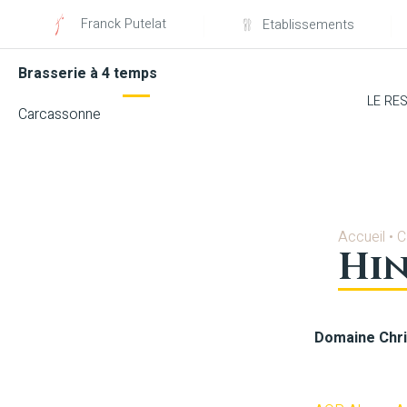
Franck Putelat
Etablissements
Brasserie à 4 temps
LE RE
Carcassonne
Accueil
•
C
Hi
Domaine Chri
Blanc