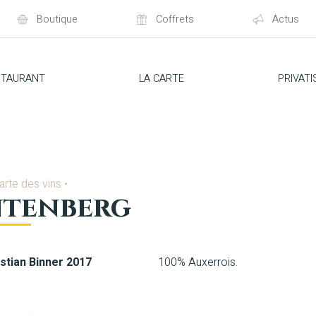
Boutique
Coffrets
Actus
STAURANT
LA CARTE
PRIVATI
arte des vins
•
ntenberg
stian Binner 2017
100% Auxerrois.