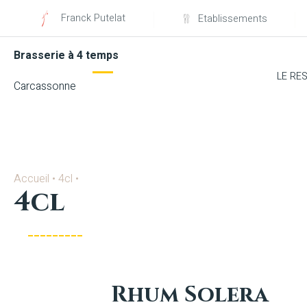
Franck Putelat
Etablissements
Brasserie à 4 temps
LE RE
Carcassonne
Accueil
•
4cl
•
4cl
Rhum Solera