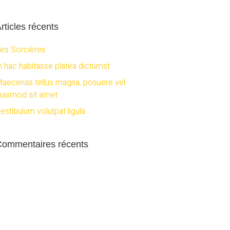
rticles récents
es Sorcières
n hac habitasse platea dictumst
aecenas tellus magna, posuere vel
uismod sit amet
estibulum volutpat ligula
Commentaires récents