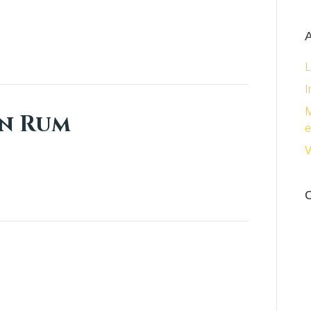
A
L
I
M
an Rum
e
V