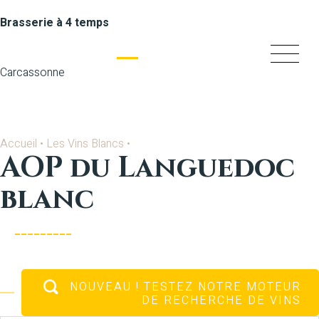
Brasserie à 4 temps
Carcassonne
Accueil
•
Les Vins Blancs
•
AOP du Languedoc
blanc
NOUVEAU
! TESTEZ NOTRE MOTEUR
DE RECHERCHE DE VINS