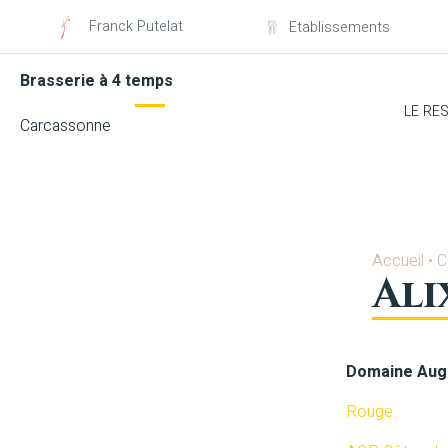
Franck Putelat
Etablissements
Brasserie à 4 temps
LE RE
Carcassonne
Accueil
•
C
Ali
Domaine Augu
Rouge