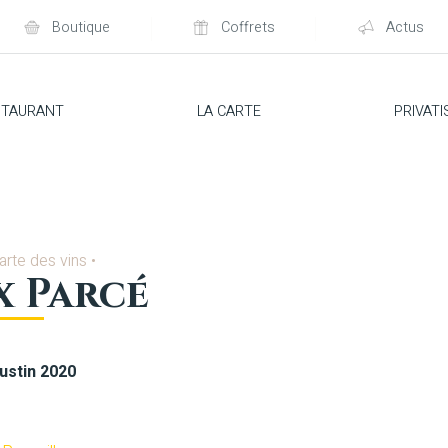
Boutique
Coffrets
Actus
STAURANT
LA CARTE
PRIVATI
arte des vins
•
x Parcé
stin 2020