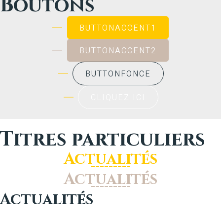
Boutons
BUTTONACCENT1
BUTTONACCENT2
BUTTONFONCE
CLIQUEZ ICI
Titres particuliers
Actu
alités
Actu
alités
Actu
alités